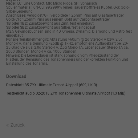
Nadel:
LC: Line Contact, MR: Micro Ridge, SP: Sphärisch
Spulenmaterial: 6N-Cu: 99,9999% reines, sauerstofffreies Kupfer, G-S: Gold-
Silber-Legierung
Anschlüsse:
vergoldet/GF: vergoldete 1,25mm Pins auf Glasfaserträger,
Gold/CF: 1,25mm Pins aus reinem Gold auf Carbonfaserträger
TB oder TB2:
Zusatzgewicht aus Zinn, fest eingebaut
SB oder SB2:
Zusatzgewicht aus Silber, fest eingebaut
M2,5 Gewindebuchsen sind in 4D, Omega, Dynamic, Diamond und Astro fest
eingebaut
Für alle Tonabnehmer gilt:
Abtastung >60µm @ 2g Stereo-TA bzw. 2,5g
Mono-TA, Kanaltrennung >25dB @ 1kHz, empfohlene Auflagekraft bei 20-
25 Grad Celsius: 2,0g Stereo-TA, 2,5g Mono-TA. Lebensdauer Stereo-TA ca.
2000 Stunden, Mono-TA ca. 1000 Stunden.
Hinweis:
Die Lebensdauer ist stark abhängig vom Pflegezustand der
Platten, der Reinigung des Tonabnehmers und der korrekten Funktion und
Einstellung des Tonarms.
Download
Datenblatt 85 ZYX Ultimate Exceed Airy.pdf
(609,1 KiB)
Testbericht audio 02-2018 ZYX Tonabnehmer Ultimate Airy.pdf
(1,3 MiB)
Zurück