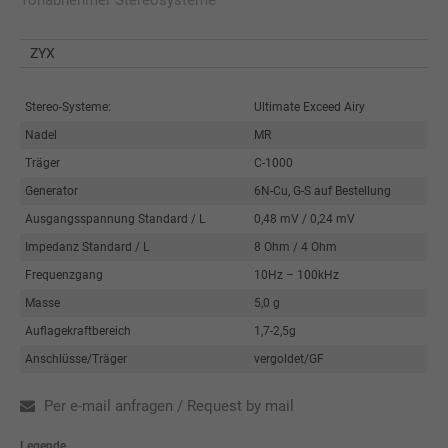
Tonabnehmer Stereosysteme
ZYX
Stereo-Systeme:
Ultimate Exceed Airy
Nadel
MR
Träger
C-1000
Generator
6N-Cu, G-S auf Bestellung
Ausgangsspannung Standard / L
0,48 mV / 0,24 mV
Impedanz Standard / L
8 Ohm / 4 Ohm
Frequenzgang
10Hz – 100kHz
Masse
5,0 g
Auflagekraftbereich
1,7-2,5g
Anschlüsse/Träger
vergoldet/GF
Per e-mail anfragen / Request by mail
Legende