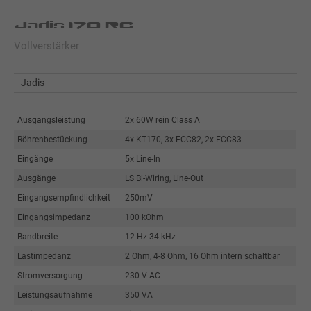
Jadis I70 RC
Vollverstärker
Jadis
Ausgangsleistung
2x 60W rein Class A
Röhrenbestückung
4x KT170, 3x ECC82, 2x ECC83
Eingänge
5x Line-In
Ausgänge
LS Bi-Wiring, Line-Out
Eingangsempfindlichkeit
250mV
Eingangsimpedanz
100 kOhm
Bandbreite
12 Hz-34 kHz
Lastimpedanz
2 Ohm, 4-8 Ohm, 16 Ohm intern schaltbar
Stromversorgung
230 V AC
Leistungsaufnahme
350 VA