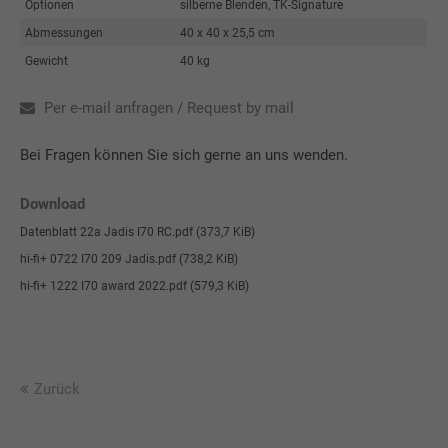
Optionen
silberne Blenden, TK-Signature
Abmessungen
40 x 40 x 25,5 cm
Gewicht
40 kg
Per e-mail anfragen / Request by mail
Bei Fragen können Sie sich gerne an uns wenden.
Download
Datenblatt 22a Jadis I70 RC.pdf
(373,7 KiB)
hi-fi+ 0722 I70 209 Jadis.pdf
(738,2 KiB)
hi-fi+ 1222 I70 award 2022.pdf
(579,3 KiB)
Zurück