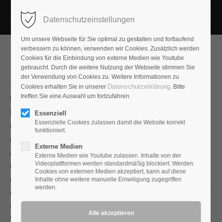
Datenschutzeinstellungen
Um unsere Webseite für Sie optimal zu gestalten und fortlaufend
verbessern zu können, verwenden wir Cookies. Zusätzlich werden
Cookies für die Einbindung von externe Medien wie Youtube
gebraucht. Durch die weitere Nutzung der Webseite stimmen Sie
der Verwendung von Cookies zu. Weitere Informationen zu
Jadis I70 RC
Datenschutzerklärung
Cookies erhalten Sie in unserer
. Bitte
treffen Sie eine Auswahl um fortzufahren.
Mit der KT170 hat TungSol die bisher leistungsfähigste
Beam-Power-Tetrode vorgestellt. Die KT170 bietet die
Essenziell
Essenzielle Cookies zulassen damit die Website korrekt
doppelte Anodenverlustleistung der nicht gerade schwachen
funktioniert.
6550. Damit sind aus einem Paar Endröhren viel höhere
Externe Medien
Ausgangsleistungen möglich. Jadis hat die neue KT170 zu
Externe Medien wie Youtube zulassen. Inhalte von der
Videoplattformen werden standardmäßig blockiert. Werden
einem besonderen Class-A Verstärker inspiriert. Nicht nur
Cookies von externen Medien akzeptiert, kann auf diese
der symmetrische Aufbau mit dem Netztrafo in der Mitte und
Inhalte ohne weitere manuelle Einwiligung zugegriffen
werden.
das quadratische, etwas schmalere Chassis weichen von der
typischen Jadis-Bauform ab. Erstmals kommt in einem
Vollverstärker die völlig separate Stromversorgung der