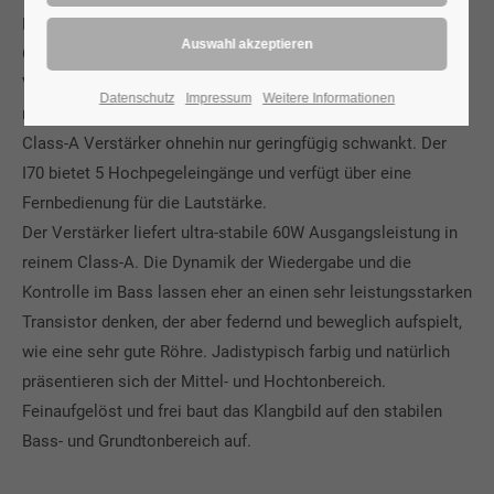
Eingangs- und Treiberstufen zum Einsatz, die sonst nur den
Class-A Endstufen vorbehalten ist. Damit bleibt die
Versorgung der Kleinsignalröhren völlig unbeeinflusst vom
Datenschutz
Impressum
Weitere Informationen
momentanen Strombedarf der Endröhren, der bei einem
Class-A Verstärker ohnehin nur geringfügig schwankt. Der
I70 bietet 5 Hochpegeleingänge und verfügt über eine
Fernbedienung für die Lautstärke.
Der Verstärker liefert ultra-stabile 60W Ausgangsleistung in
reinem Class-A. Die Dynamik der Wiedergabe und die
Kontrolle im Bass lassen eher an einen sehr leistungsstarken
Transistor denken, der aber federnd und beweglich aufspielt,
wie eine sehr gute Röhre. Jadistypisch farbig und natürlich
präsentieren sich der Mittel- und Hochtonbereich.
Feinaufgelöst und frei baut das Klangbild auf den stabilen
Bass- und Grundtonbereich auf.