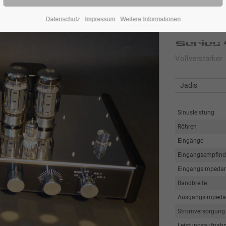
Datenschutz
Impressum
Weitere Informationen
Jadis O
Series 
Vollverstärker
Jadis
Sinusleistung
Röhren
Eingänge
Eingangsempfindl
Eingangsimpeda
Bandbreite
Ausgangsimpeda
Stromversorgung
Leistungsaufnah