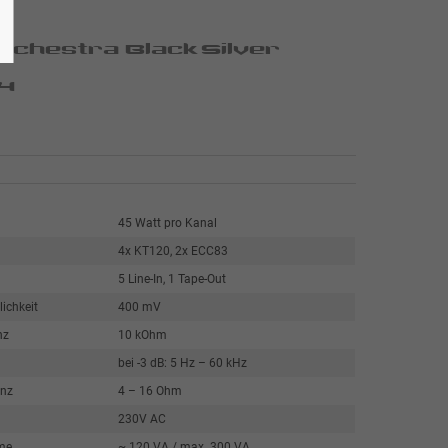
rchestra BlackSilver
4
45 Watt pro Kanal
4x KT120, 2x ECC83
5 Line-In, 1 Tape-Out
ichkeit
400 mV
nz
10 kOhm
bei -3 dB: 5 Hz – 60 kHz
nz
4 – 16 Ohm
230V AC
me
~ 120 VA / max. 300 VA