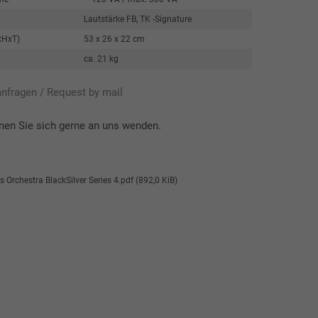
Lautstärke FB, TK -Signature
xHxT)
53 x 26 x 22 cm
ca. 21 kg
anfragen / Request by mail
nen Sie sich gerne an uns wenden.
s Orchestra BlackSilver Series 4.pdf
(892,0 KiB)