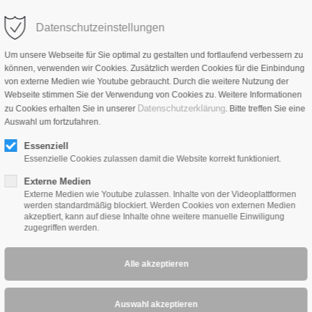
Datenschutzeinstellungen
HOME
PRODUKTE
NEWS
ÜBER UNS
VER
Um unsere Webseite für Sie optimal zu gestalten und fortlaufend verbessern zu
können, verwenden wir Cookies. Zusätzlich werden Cookies für die Einbindung
von externe Medien wie Youtube gebraucht. Durch die weitere Nutzung der
Webseite stimmen Sie der Verwendung von Cookies zu. Weitere Informationen
Datenschutzerklärung
zu Cookies erhalten Sie in unserer
. Bitte treffen Sie eine
Auswahl um fortzufahren.
er Series 4
Essenziell
Essenzielle Cookies zulassen damit die Website korrekt funktioniert.
 Orchestra wird von Hand in Frankreich mit besten Bauteilen und ha
dards umgesetzt. Der Verstärker ist als Push-Pull-A/B-Verstärker mi
Externe Medien
Externe Medien wie Youtube zulassen. Inhalte von der Videoplattformen
 schwierige Lasten problemlos. Das Edelstahlchassis, hochglanzsc
werden standardmäßig blockiert. Werden Cookies von externen Medien
eitlosen Erscheinungsbild.
akzeptiert, kann auf diese Inhalte ohne weitere manuelle Einwiligung
zugegriffen werden.
serter Netztrafo und überarbeitete Übertrager zum Einsatz. In Verb
be und Feininformation. Mit lässigem Schwung musiziert der neue O
ung ist die Lautsprecherauswahl unkritisch.