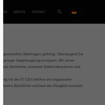
TRIEB
SERVICE
KONTAKT
ndgewickelten Übertragern gefertigt. Überwiegend frei
t geringer Gegenkopplung konzipiert. Mit seiner
hwarze Seitenteile, schwarze Siebkondensatoren und
indung mit der KT120 Endröhre und angepasster
rchestra BlackSilver und baut das Klangbild souverän