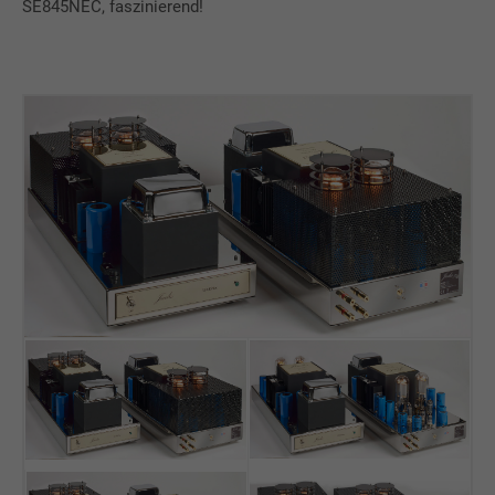
SE845NEC, faszinierend!