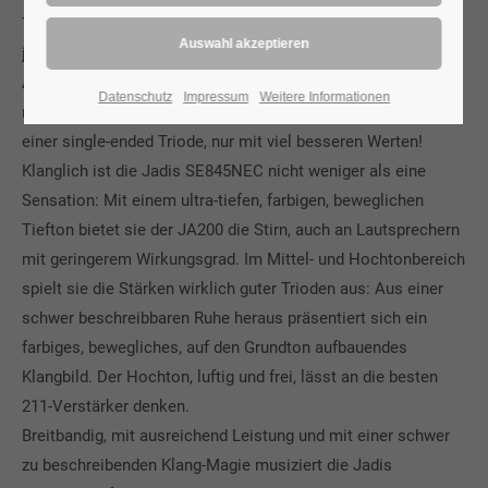
Treiberstufe erreicht im Verbund mit den Tiroden und den
jadis-typisch extrem überdimensionierten
Ausgangsübertrager auch schon ohne Gegenkopplung sehr
Datenschutz
Impressum
Weitere Informationen
niedrige Verzerrungswerte. Dabei gleicht das Spektrum dem
einer single-ended Triode, nur mit viel besseren Werten!
Klanglich ist die Jadis SE845NEC nicht weniger als eine
Sensation: Mit einem ultra-tiefen, farbigen, beweglichen
Tiefton bietet sie der JA200 die Stirn, auch an Lautsprechern
mit geringerem Wirkungsgrad. Im Mittel- und Hochtonbereich
spielt sie die Stärken wirklich guter Trioden aus: Aus einer
schwer beschreibbaren Ruhe heraus präsentiert sich ein
farbiges, bewegliches, auf den Grundton aufbauendes
Klangbild. Der Hochton, luftig und frei, lässt an die besten
211-Verstärker denken.
Breitbandig, mit ausreichend Leistung und mit einer schwer
zu beschreibenden Klang-Magie musiziert die Jadis