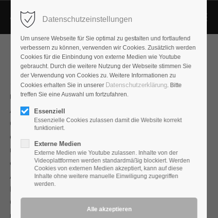
Datenschutzeinstellungen
Um unsere Webseite für Sie optimal zu gestalten und fortlaufend
verbessern zu können, verwenden wir Cookies. Zusätzlich werden
Cookies für die Einbindung von externe Medien wie Youtube
gebraucht. Durch die weitere Nutzung der Webseite stimmen Sie
der Verwendung von Cookies zu. Weitere Informationen zu
Jadis SE845NEC
Datenschutzerklärung
Cookies erhalten Sie in unserer
. Bitte
treffen Sie eine Auswahl um fortzufahren.
Um die Sendetriode 845, besonders beliebt bei japanischen
Audiophilen, hat Jadis diese Endstufe konzipiert.
Essenziell
Essenzielle Cookies zulassen damit die Website korrekt
Charakteristisch für diese Röhre ist die hell leuchtende,
funktioniert.
direkt geheizte Wolframkathode. Mit vergleichsweise
Externe Medien
niedriger Betriebsspannung und sehr konservativ
Externe Medien wie Youtube zulassen. Inhalte von der
Videoplattformen werden standardmäßig blockiert. Werden
eingestelltem Arbeitspunkt erreicht der Verstärker ca. 40W
Cookies von externen Medien akzeptiert, kann auf diese
Ausgangsleistung.
Inhalte ohne weitere manuelle Einwiligung zugegriffen
werden.
Die Audioplan Version hat nur eine sehr geringe
Gegenkopplung. Gerade soviel, dass der Verstärker
unabhängig von der Lautsprecherlast wird. Die sehr klirrarme