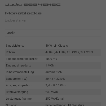
Jadis SE845NEC
Monoblöcke
Endverstärker
Jadis
Sinusleistung:
40 W rein Class A
Röhren:
4x 845, 4x EL84, 4x ECC82, 2x ECC83
Eingangsempfindlichkeit:
1000 mV
Eingangsimpedanz:
1 MOhm
Ruhestromeinstellung:
automatisch
Bandbreite (1 W)
20 Hz – 22 kHz
Ausgangsimpedanz:
2, 4 – 8, 16 Ohm
Stromversorgung
230 V/AC
Leistungsaufnahme
250 VA/Kanal
Optionen
Silberne Blenden, TK Signature