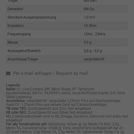
Träger
Alu hart
Generator
6N-Cu
Standard-Ausgangsspannung
1,0 mV
Impedanz
10 Ohm
Frequenzgang
10Hz - 25kHz
Masse
5,0 g
Aussagekraftbereich
2,0 g - 3,5 g
Anschlüsse/Träger
vergoldet/GF
Per e-mail anfragen / Request by mail
Legende
Nadel:
LC: Line Contact, MR: Micro Ridge, SP: Sphärisch
Spulenmaterial: 6N-Cu: 99,9999% reines, sauerstofffreies Kupfer, G-S: Gold-
Silber-Legierung
Anschlüsse:
vergoldet/GF: vergoldete 1,25mm Pins auf Glasfaserträger,
Gold/CF: 1,25mm Pins aus reinem Gold auf Carbonfaserträger
TB oder TB2:
Zusatzgewicht aus Zinn, fest eingebaut
SB oder SB2:
Zusatzgewicht aus Silber, fest eingebaut
M2,5 Gewindebuchsen sind in 4D, Omega, Dynamic, Diamond und Astro fest
eingebaut
Für alle Tonabnehmer gilt:
Abtastung >60µm @ 2g Stereo-TA bzw. 2,5g
Mono-TA, Kanaltrennung >25dB @ 1kHz, empfohlene Auflagekraft bei 20-
25 Grad Celsius: 2,0g Stereo-TA, 2,5g Mono-TA. Lebensdauer Stereo-TA ca.