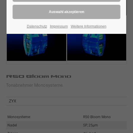
Datenschutz
Impressum
Weitere Informationen
R50 Bloom Mono
Tonabnehmer Monosysteme
ZYX
Monosysteme:
R50 Bloom Mono
Nadel
SP, 25µm