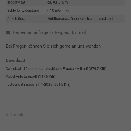
Induktivität
ca. 0,1 µH/m
Schleifenwiderstand
< 10 mOhm/m
Anschlüsse
Hohlbananas, Gabelkabelschuh versilbert
Per e-mail anfragen / Request by mail
Bei Fragen können Sie sich gerne an uns wenden.
Download
Datenblatt 15 audioplan MusiCable Faraday A II.pdf
(879,7 KiB)
Kabel-Anleitung.pdf
(147,6 KiB)
Testbericht image hifi 1/2025
(601,5 KiB)
Zurück