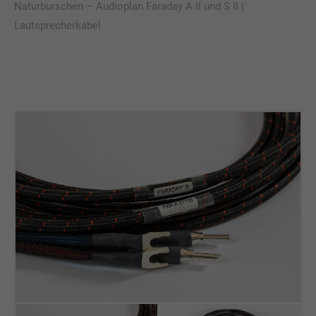
Naturburschen – Audioplan Faraday A II und S II |
Lautsprecherkabel