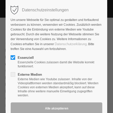
Datenschutzeinstellungen
Um unsere Webseite für Sie optimal zu gestalten und fortlaufend
verbessern zu können, verwenden wir Cookies. Zusätzlich werden
Cookies für die Einbindung von externe Medien wie Youtube
gebraucht. Durch die weitere Nutzung der Webseite stimmen Sie
der Verwendung von Cookies zu. Weitere Informationen zu
Faraday A II
Datenschutzerklärung
Cookies erhalten Sie in unserer
. Bitte
treffen Sie eine Auswahl um fortzufahren.
Das Faraday A ist benannt nach dem englischen
Naturforscher Michael Faraday, der unter anderem 1831 die
Essenziell
Essenzielle Cookies zulassen damit die Website korrekt
magnetische Induktion entdeckte, die wesentliche Grundlage
funktioniert.
für die Erzeugung und Nutzung elektrischen Stromes.
Externe Medien
Im Faraday A kommen vier CRC-bedämpfte Leiter zum
Externe Medien wie Youtube zulassen. Inhalte von der
Videoplattformen werden standardmäßig blockiert. Werden
Einsatz, die in einer symmetrischen Anordnung für niedrigen
Cookies von externen Medien akzeptiert, kann auf diese
Innenwiderstand und ausgewogene elektrische Parameter
Inhalte ohne weitere manuelle Einwiligung zugegriffen
werden.
sorgen. So kommen Impulse und feine Details ungebremst
zum Lautsprecher, ohne den Verstärker übermäßig zu
belasten. Das Kabel ist angenehm dünn und plastisch gut