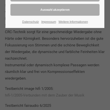
formbar, so dass es auch problemlos in oder hinter Möbeln
verlegt werden kann.
Das Faraday A zeichnet sich durch eine sehr natürliche,
Datenschutz
Impressum
Weitere Informationen
flüssige Wiedergabe aus. Die von Audioplan entwickelte
CRC-Technik sorgt für eine geschmeidige Wiedergabe ohne
Härte oder Körnigkeit. Besonders hervorzuheben ist die gute
Fokussierung von Stimmen und die schöne Beweglichkeit
der Wiedergabe, die dynamische und farbliche Feinheiten klar
nachzeichnet.
Instrumental oder dynamisch komplexe Passagen werden
räumlich klar und frei von Kompressionseffekten
wiedergeben.
Testbericht image hifi 1/2005:
hifi-1/2005-Verbunden mit dem Zauber der Musik
Testbericht fairaudio 6/2025