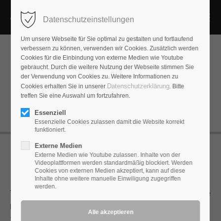
Datenschutzeinstellungen
Um unsere Webseite für Sie optimal zu gestalten und fortlaufend
verbessern zu können, verwenden wir Cookies. Zusätzlich werden
Cookies für die Einbindung von externe Medien wie Youtube
gebraucht. Durch die weitere Nutzung der Webseite stimmen Sie
der Verwendung von Cookies zu. Weitere Informationen zu
Datenschutzerklärung
Cookies erhalten Sie in unserer
. Bitte
treffen Sie eine Auswahl um fortzufahren.
Essenziell
Essenzielle Cookies zulassen damit die Website korrekt
funktioniert.
Externe Medien
Externe Medien wie Youtube zulassen. Inhalte von der
Videoplattformen werden standardmäßig blockiert. Werden
Tsakiridis
Cookies von externen Medien akzeptiert, kann auf diese
Inhalte ohne weitere manuelle Einwiligung zugegriffen
werden.
Tsakiridis Devices ist ein richtiges Familienunternehmen. Die
Brüder Kostas und Odysseus Tsakiridis gründeten die Firma
1990 zusammen mit ihrem Vater. Alle drei verfügen über eine