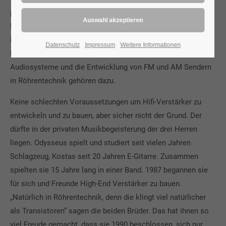
profunde Ausbildung in den Bereichen Mechanik und
Elektronik und vielfältige Erfahrung auf dem Gebiet der
Elektronik, Medizintechnik, Computertechnik,
Datenschutz
Impressum
Weitere Informationen
Militärelektronik und Industrieelektronik. Aber auch PA-
Audiosysteme und die Entwicklung von FM und AM Sendern
in Röhrentechnik gehören dazu.
Keine schlechten Voraussetzungen um Hifi-Verstärker zu
entwickeln und zu bauen, aber sicher nicht der Grund. Der
dürfte in der privaten Musikbegeisterung der drei Herren
liegen. Odysseus spielt und studiert seit vielen Jahren
Schlagzeug, Kostas seit 20 Jahren E-Gitarre. Zusammen
spielten sie 15 Jahre lang in einer Band. 1987 begannen sie
für sich und Freunde High-End Verstärker zu bauen.
„Natürlich in Röhrentechnik, denn die klingt viel natürlicher
als Transistoren“ sagen die beiden Brüder. Das hat ihnen so
viel Freude gemacht, dass sie 1990 beschlossen, sich nur