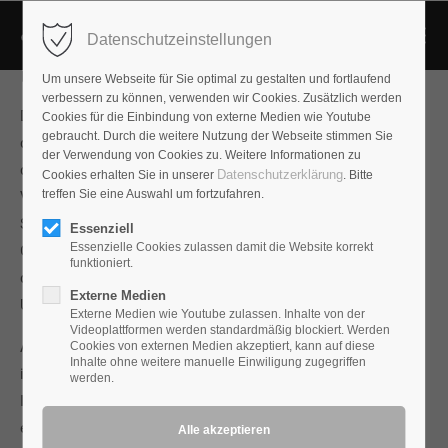
Datenschutzeinstellungen
Upgrades
Um unsere Webseite für Sie optimal zu gestalten und fortlaufend
verbessern zu können, verwenden wir Cookies. Zusätzlich werden
Der Anspruch auf höchste Klangqualität erfordert nicht nur
Cookies für die Einbindung von externe Medien wie Youtube
gebraucht. Durch die weitere Nutzung der Webseite stimmen Sie
die besten Geräte, sondern die umfassende Erfahrung mit
der Verwendung von Cookies zu. Weitere Informationen zu
diesen Geräten in den verschiedensten Geräteumfeldern in
Datenschutzerklärung
Cookies erhalten Sie in unserer
. Bitte
treffen Sie eine Auswahl um fortzufahren.
Verbindung mit unterschiedlichen Bedingungen der
Stromversorgung, der Geräteverkabelung, der mechanischen
Essenziell
Essenzielle Cookies zulassen damit die Website korrekt
Gerätaufstellung und der Raumakustik. Audioplan bietet
funktioniert.
daher komplette Lösungen, die für alle denkbaren
Externe Medien
Umgebungsbedingungen die besten Ergebnisse ermöglichen.
Externe Medien wie Youtube zulassen. Inhalte von der
Videoplattformen werden standardmäßig blockiert. Werden
Audioplan Händler bieten Probeprodukte und Umtauschrecht
Cookies von externen Medien akzeptiert, kann auf diese
Inhalte ohne weitere manuelle Einwiligung zugegriffen
im Zubehörbereich. Audioplan Berater und Techniker stehen
werden.
Ihnen telefonisch zur Verfügung. Ein wichtiger Faktor für den
erfahrenen High-End Kunden ist der technische Service. Der